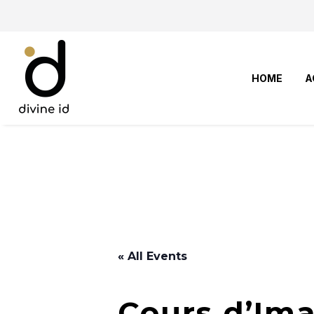
HOME
A
« All Events
Cours d’Ima