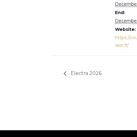
December
End:
December
Website:
https://co
sein.fr/
Electra 2026