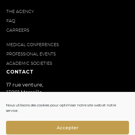
THE AGENCY
FAQ
CARREERS
MEDICAL CONFERENCES
PROFESSIONAL EVENTS
ACADEMIC SOCIETIES
CONTACT
17 rue venture,
13001 Marseille
France
Nous utilisons des cookies pour optimiser notre site web et notre
+33(0)4 91 57 19 60
service.
contact@divine-id.com
Accepter