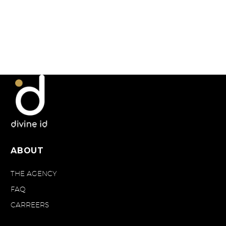
processus pour que
votre engagement
éducatif soit efficace,
éthique et
parfaitement encadré.
ABOUT
THE AGENCY
FAQ
CARREERS