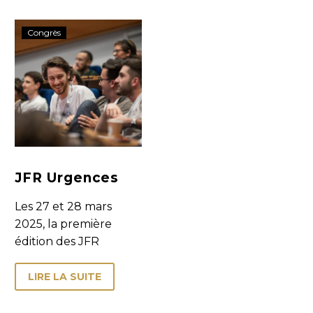
JFR
Congrès
Urgences
JFR Urgences
Les 27 et 28 mars
2025, la première
édition des JFR
Urgences s’est tenue
au Centre des
LIRE LA SUITE
Congrès de Poitiers.
Un congrès inédit